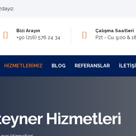
zdayız.
Bizi Arayın
Çalışma Saatleri
+90 (216) 576 24 34
Pzt - Cu: 9:00 & 1
HIZMETLERIMIZ
BLOG
REFERANSLAR
İLETIŞ
eyner Hizmetleri