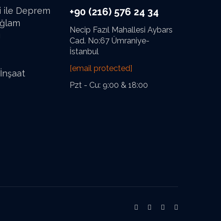
i ile Deprem
+90 (216) 576 24 34
ağlam
Necip Fazıl Mahallesi Aybars
ı
Cad. No:67 Ümraniye-
İstanbul
[email protected]
 İnşaat
Pzt - Cu: 9:00 & 18:00