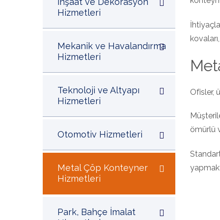
konteyne
İnşaat ve Dekorasyon
Hizmetleri
İhtiyaçl
kovaları
Mekanik ve Havalandırma
Hizmetleri
Meta
Teknoloji ve Altyapı
Ofisler, 
Hizmetleri
Müşteril
ömürlü v
Otomotiv Hizmetleri
Standart
Metal Çöp Konteyner
yapmakt
Hizmetleri
Park, Bahçe İmalat