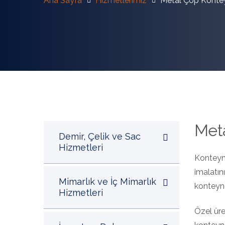
Ana Sayfa
Hizmetlerimiz
Metal Çöp Kontey
Meta
Demir, Çelik ve Sac
Hizmetleri
Konteyne
imalatın
Mimarlık ve İç Mimarlık
konteyne
Hizmetleri
Özel üre