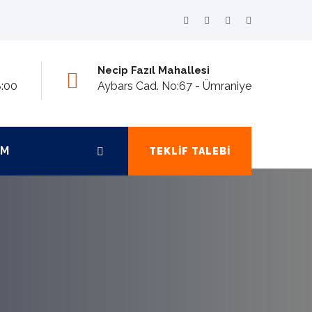
Necip Fazıl Mahallesi
8:00
Aybars Cad. No:67 - Ümraniye
IM
TEKLIF TALEBI