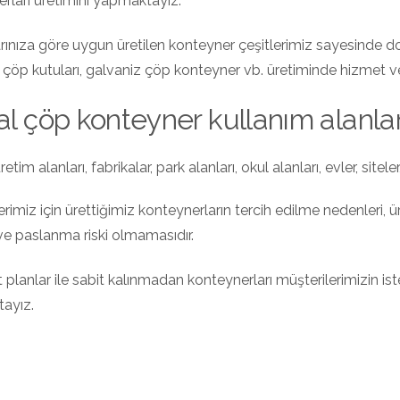
rları üretimini yapmaktayız.
arınıza göre uygun üretilen konteyner çeşitlerimiz sayesinde
, çöp kutuları, galvaniz çöp konteyner vb. üretiminde hizmet 
l çöp konteyner kullanım alanlar
üretim alanları, fabrikalar, park alanları, okul alanları, evler, site
erimiz için ürettiğimiz konteynerların tercih edilme nedenleri, ür
e paslanma riski olmamasıdır.
 planlar ile sabit kalınmadan konteynerları müşterilerimizin ist
ayız.