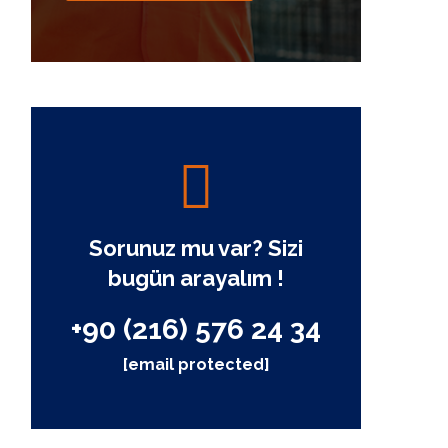
Sorunuz mu var? Sizi
bugün arayalım !
+90 (216) 576 24 34
[email protected]