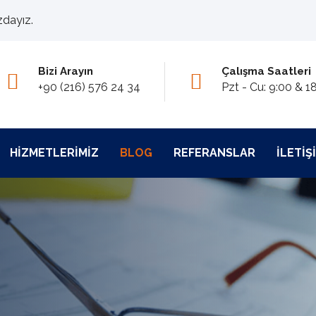
zdayız.
Bizi Arayın
Çalışma Saatleri
+90 (216) 576 24 34
Pzt - Cu: 9:00 & 1
HIZMETLERIMIZ
BLOG
REFERANSLAR
İLETIŞ