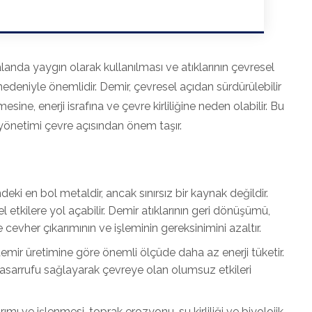
alanda yaygın olarak kullanılması ve atıklarının çevresel
edeniyle önemlidir. Demir, çevresel açıdan sürdürülebilir
ne, enerji israfına ve çevre kirliliğine neden olabilir. Bu
 yönetimi çevre açısından önem taşır.
i en bol metaldir, ancak sınırsız bir kaynak değildir.
etkilere yol açabilir. Demir atıklarının geri dönüşümü,
cevher çıkarımının ve işleminin gereksinimini azaltır.
emir üretimine göre önemli ölçüde daha az enerji tüketir.
tasarrufu sağlayarak çevreye olan olumsuz etkileri
rımı ve işlenmesi, toprak erozyonu, su kirliliği ve biyolojik