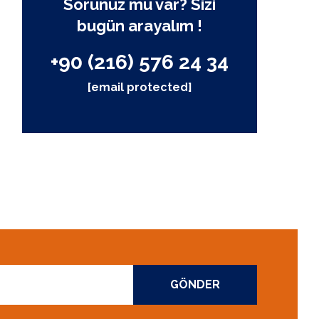
Sorunuz mu var? Sizi
bugün arayalım !
+90 (216) 576 24 34
[email protected]
GÖNDER