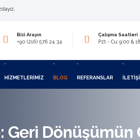
zdayız.
Bizi Arayın
Çalışma Saatleri
+90 (216) 576 24 34
Pzt - Cu: 9:00 & 1
HIZMETLERIMIZ
BLOG
REFERANSLAR
İLETIŞ
e: Geri Dönüşümün