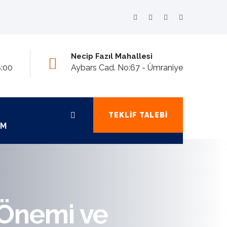
Necip Fazıl Mahallesi
8:00
Aybars Cad. No:67 - Ümraniye
TEKLIF TALEBI
IM
 Önemi ve